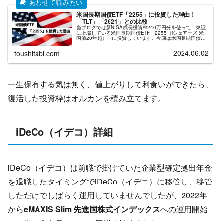
米国長期国債ETF「2255」に投資した理由！
「TLT」「2621」との比較
当ブログでは新NISA成長投資枠240万円分を使って、東証
に上場している米国長期国債ETF「2255（iシェアーズ 米
国債20年超）」に投資しています。今回は米国長期国債
ETFに投資した理由と、他の米国長期国債ETF「TLT」
「2621」と...
2024.06.02
toushitabi.com
一生保有する気は無く、値上がりして利食いができたら、
復活した投資枠はオルカンを積み立てます。
iDeCo（イデコ）詳細
iDeCo（イデコ）は前職で掛けていた企業型確定拠出年金
を退職したタイミングでiDeCo（イデコ）に移管し、移管
しただけでしばらく運用していませんでしたが、2022年
から
eMAXIS Slim 先進国株式インデックス
への運用開始