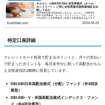
オルカン（eMAXIS Slim 全世界株式（オール・
カントリー））と同じ全世界株式型投資信託を比
較してみた
全世界株式型の投資信託と言えば、オルカン（eMAXIS
Slim 全世界株式（オール・カントリー））です。しかし、
それ以外にも全世界株式に投資する投資信託はあります。
今回は現在取引できる全世界株式型の投資信託を比較した
2024.05.23
toushitabi.com
上で、オルカンの優位性...
特定口座詳細
クレジットカード投資で貯まるポイントと、月々の支払い
で貯まったポイントを、毎月末半分に割って高配当がもら
える投資信託2銘柄に投資しています。
SBI-SBI日本高配当株式（分配）ファンド（年4回決
算型）
SBI-SBI・V・米国高配当株式インデックス・ファン
ド（年4回決算型）