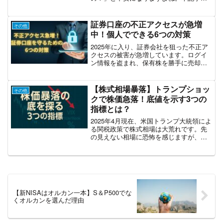
は、S&P500と日経平均の歴代の大暴落
と、その回復までにかかった期間をまと
めました。リーマンショックやITバブ
証券口座の不正アクセスが急増
その他
ル、そしてコロナショッ...
中！個人でできる6つの対策
2025年に入り、証券会社を狙った不正ア
クセスの被害が急増しています。ログイ
ン情報を盗まれ、保有株を勝手に売却さ
れるなど、深刻な資産流出が相次いでお
り――ボク自身はまだ被害にあっていま
せんが、決して他人事とは思えません。
【株式相場暴落】トランプショッ
その他
この記事では、現在の...
クで株価急落！底値を示す3つの
指標とは？
2025年4月現在、米国トランプ大統領によ
る関税政策で株式相場は大荒れです。先
の見えない相場に恐怖を感じますが、株
価はどこまで下げるのでしょうか？この
記事では以下の2つについて解説していき
ます。株式相場の暴落の底を知らせる3つ
の指標を紹介ト...
【新NISAはオルカン一本】S＆P500でな
くオルカンを選んだ理由