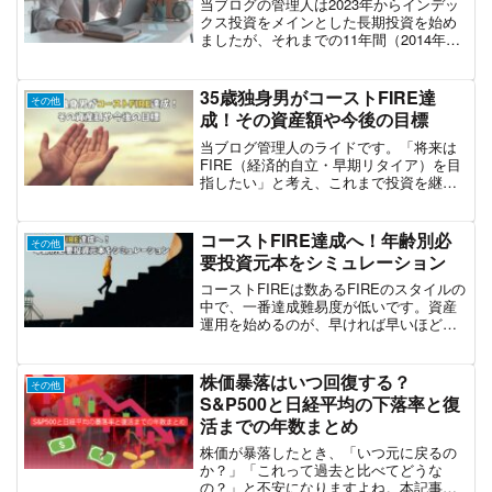
当ブログの管理人は2023年からインデッ
クス投資をメインとした長期投資を始め
ましたが、それまでの11年間（2014年か
ら）はFXに挑戦していました。FXで勝つ
のは難しいと悟り、株式の長期投資（イ
ンデックス投資）へ方針を転換しました
35歳独身男がコーストFIRE達
その他
が、今回は...
成！その資産額や今後の目標
当ブログ管理人のライドです。「将来は
FIRE（経済的自立・早期リタイア）を目
指したい」と考え、これまで投資を継続
してきました。実はここ最近、自分の資
産状況を改めてシミュレーションしたと
ころ、「すでにコーストFIREは達成でき
コーストFIRE達成へ！年齢別必
その他
ているのでは？」...
要投資元本をシミュレーション
コーストFIREは数あるFIREのスタイルの
中で、一番達成難易度が低いです。資産
運用を始めるのが、早ければ早いほどコ
ーストFIREへの到達がグッと近づきま
す。今回は、年利4.0％で運用し、60歳を
老後、3,000万円を目標額とする現実的な
株価暴落はいつ回復する？
その他
シ...
S&P500と日経平均の下落率と復
活までの年数まとめ
株価が暴落したとき、「いつ元に戻るの
か？」「これって過去と比べてどうな
の？」と不安になりますよね。本記事で