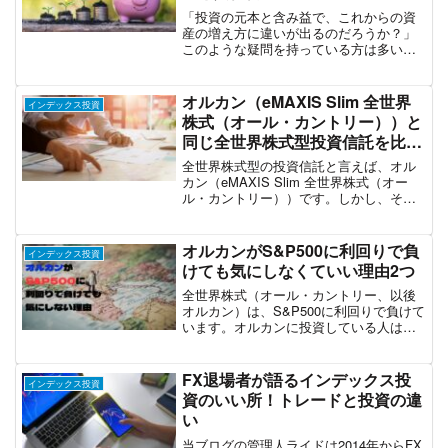
「投資の元本と含み益で、これからの資
産の増え方に違いが出るのだろうか？」
このような疑問を持っている方は多いの
ではないでしょうか。特に投資初心者の
方は、「元本」や「含み益」という言葉
に疑問を持ちやすく、資産運用の増え方
オルカン（eMAXIS Slim 全世界
インデックス投資
にどんな影響があるのか気...
株式（オール・カントリー））と
同じ全世界株式型投資信託を比較
してみた
全世界株式型の投資信託と言えば、オル
カン（eMAXIS Slim 全世界株式（オー
ル・カントリー））です。しかし、それ
以外にも全世界株式に投資する投資信託
はあります。今回は現在取引できる全世
界株式型の投資信託を比較した上で、オ
オルカンがS&P500に利回りで負
インデックス投資
ルカンの優位性...
けても気にしなくていい理由2つ
全世界株式（オール・カントリー、以後
オルカン）は、S&P500に利回りで負けて
います。オルカンに投資している人は不
安に感じるかもしれませんが、気にする
必要はありません。オルカンがS&P500よ
り利回りが低くても問題ない理由は2つで
FX退場者が語るインデックス投
インデックス投資
す。オルカ...
資のいい所！トレードと投資の違
い
当ブログの管理人ライドは2014年からFX