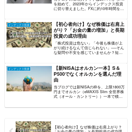
を始めて、2023年からインデックス投資
に切り替えました。FXに約10年時間をか
けて挫折したその経験から、FXに代表さ
れるトレードと投資、特にインデックス
投資との違いを説明します。トレードと
【初心者向け】なぜ株価は右肩上
インデックス投資
投資の違...
がり？「お金の量の増加」と長期
投資の成功理由
「株式投資は危ない」「今後も株価が上
がり続けるなんて信じられない」──そん
な疑問や不安を感じていませんか？短期
的には上下動が激しい株式市場ですが、
長期的には世界全体で見て右肩上がりの
成長を続けています。その理由のひとつ
【新NISAはオルカン一本】S＆
インデックス投資
は、世界のお金の量（マ...
P500でなくオルカンを選んだ理
由
当ブログでは新NISAの枠を、上限1800万
円までオルカン（eMAXIS Slim 全世界株
式（オール・カントリー））一本で積み
立てるつもりです。オルカンとよく比較
されるのはS＆P500だと思いますが、今
回はオルカンを選んだ個人的な考えを
お...
【初心者向け】なぜ株価は右肩上がり？
「お金の量の増加」と長期投資の成功理