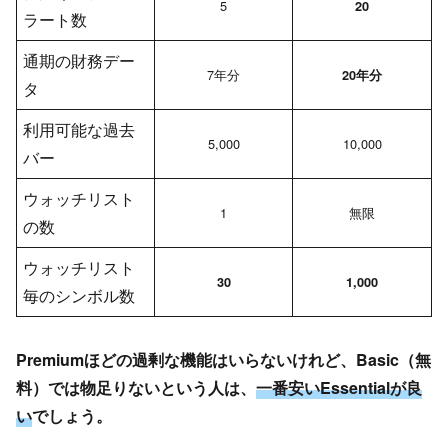
5
20
ラート数
通期の財務デー
7年分
20年分
タ
利用可能な過去
5,000
10,000
バー
ウォッチリスト
1
無限
の数
ウォッチリスト
30
1,000
毎のシンボル数
Premiumほどの過剰な機能はいらないけれど、Basic（無
料）では物足りないという人は、
一番安いEssentialが良
い
でしょう。