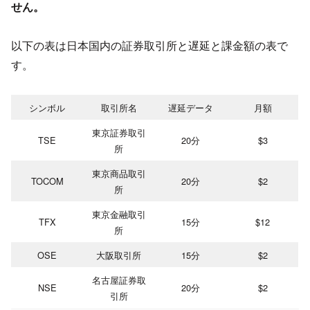
せん。
以下の表は日本国内の証券取引所と遅延と課金額の表で
す。
シンボル
取引所名
遅延データ
月額
東京証券取引
TSE
20分
$3
所
東京商品取引
TOCOM
20分
$2
所
東京金融取引
TFX
15分
$12
所
OSE
大阪取引所
15分
$2
名古屋証券取
NSE
20分
$2
引所