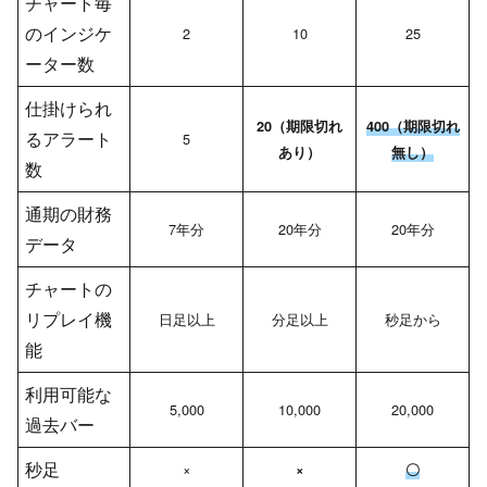
チャート毎
のインジケ
2
10
25
ーター数
仕掛けられ
20（期限切れ
400（期限切れ
るアラート
5
あり）
無し）
数
通期の財務
7年分
20年分
20年分
データ
チャートの
リプレイ機
日足以上
分足以上
秒足から
能
利用可能な
5,000
10,000
20,000
過去バー
秒足
×
×
〇