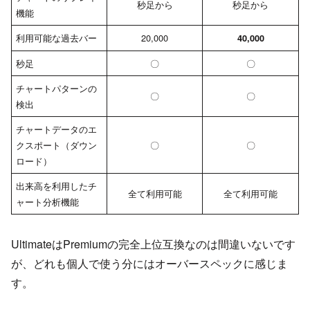
秒足から
秒足から
機能
利用可能な過去バー
20,000
40,000
秒足
〇
〇
チャートパターンの
〇
〇
検出
チャートデータのエ
クスポート（ダウン
〇
〇
ロード）
出来高を利用したチ
全て利用可能
全て利用可能
ャート分析機能
UltimateはPremiumの完全上位互換なのは間違いないです
が、どれも個人で使う分にはオーバースペックに感じま
す。