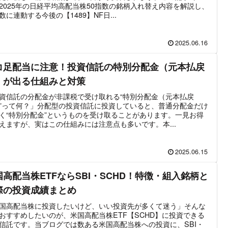
2025年の日経平均高配当株50指数の銘柄入れ替え内容を解説し、
数に連動する今後の【1489】NF日...
2025.06.16
コ足配当に注意！投資信託の特別分配金（元本払戻
）が出る仕組みと対策
資信託の分配金が非課税で受け取れる“特別分配金（元本払戻
”って何？」分配型の投資信託に投資していると、普通分配金だけ
く“特別分配金”というものを受け取ることがあります。一見お得
えますが、実はこの仕組みには注意点も多いです。本...
2025.06.15
国高配当株ETFならSBI・SCHD！特徴・組入銘柄と
際の投資成績まとめ
国高配当株に投資したいけど、いい投資先が多くて迷う」そんな
おすすめしたいのが、米国高配当株ETF【SCHD】に投資できる
信託です。当ブログでは数ある米国高配当株への投資に、SBI・