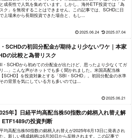
と成長性で人気を集めています。しかし、海外ETF投資では「為
スク」を無視することはできません。この記事では、SCHDに日
で上場来から長期投資できた場合と、もし...
2025.06.24
2025.07.04
BI・SCHDの初回分配金が期待より少ないワケ｜本家
CHDの比較と為替リスク
BI・SCHDから初めての分配金が出たけど、思ったより少なくてガ
リ…」こんな声がネットでも多く聞かれました。米国高配当株
F【SCHD】を投資対象とする「SBI・SCHD」。初回分配金の水準
その背景を気にしている方も多いのでは...
2025.06.21
2025年】日経平均高配当株50指数の銘柄入れ替え解
ETF1489の投資判断
平均高配当株50指数の銘柄入れ替えが2025年6月13日に発表され
た。新しい構成銘柄は6月30日から反映されます。この記事で