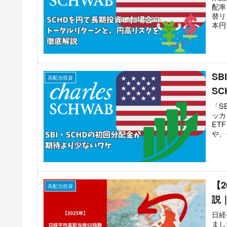
配率
替リ
本円
S
高配当投資
S
「S
ッカ
ET
や、
【
高配当投資
説｜
日経
まし