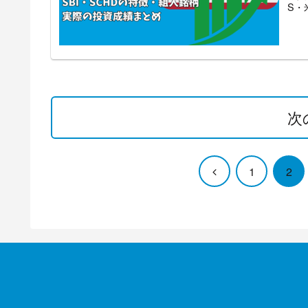
S・
次
前
1
2
へ