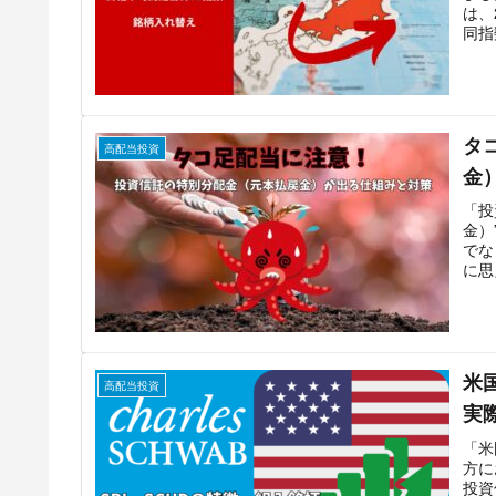
は、
同指
タ
高配当投資
金
「投
金）
でな
に思
米
高配当投資
実
「米
方に
投資