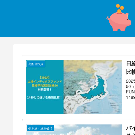
日経
高配当投資
比
20
50
FU
14
バ
個別株・株主優待