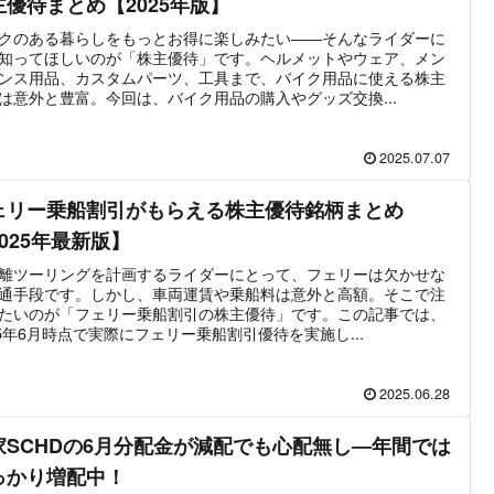
主優待まとめ【2025年版】
クのある暮らしをもっとお得に楽しみたい――そんなライダーに
知ってほしいのが「株主優待」です。ヘルメットやウェア、メン
ンス用品、カスタムパーツ、工具まで、バイク用品に使える株主
は意外と豊富。今回は、バイク用品の購入やグッズ交換...
2025.07.07
ェリー乗船割引がもらえる株主優待銘柄まとめ
2025年最新版】
離ツーリングを計画するライダーにとって、フェリーは欠かせな
通手段です。しかし、車両運賃や乗船料は意外と高額。そこで注
たいのが「フェリー乗船割引の株主優待」です。この記事では、
25年6月時点で実際にフェリー乗船割引優待を実施し...
2025.06.28
家SCHDの6月分配金が減配でも心配無し―年間では
っかり増配中！