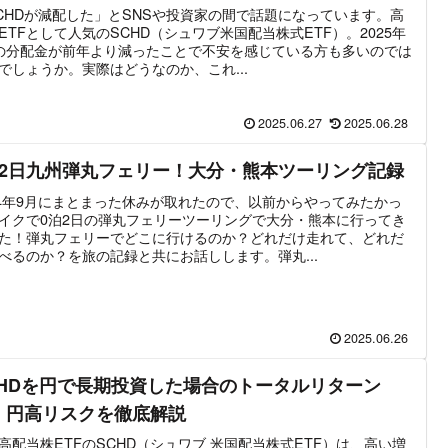
CHDが減配した」とSNSや投資家の間で話題になっています。高
ETFとして人気のSCHD（シュワブ米国配当株式ETF）。2025年
の分配金が前年より減ったことで不安を感じている方も多いのでは
でしょうか。実際はどうなのか、これ...
2025.06.27
2025.06.28
泊2日九州弾丸フェリー！大分・熊本ツーリング記録
24年9月にまとまった休みが取れたので、以前からやってみたかっ
イクで0泊2日の弾丸フェリーツーリングで大分・熊本に行ってき
た！弾丸フェリーでどこに行けるのか？どれだけ走れて、どれだ
べるのか？を旅の記録と共にお話しします。弾丸...
2025.06.26
CHDを円で長期投資した場合のトータルリターン
、円高リスクを徹底解説
高配当株ETFのSCHD（シュワブ 米国配当株式ETF）は、高い増