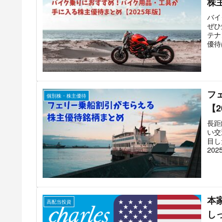
株
バイ
ぜひ
テナ
優待
フ
個別株・株主優待
【
長距
い交
目し
20
本
高配当投資
し