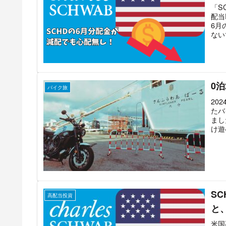
「S
配当
6月
ない
0
バイク旅
20
たバ
まし
け遊
S
高配当投資
と
米国